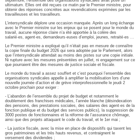
septembre, l’ensemble des organisations syndicales avait posé un
ultimatum. Elles ont été reçues ce matin par le Premier ministre, pour
obtenir des réponses concrètes aux revendications exprimées par les
travailleuses et les travailleurs.
L’intersyndicale déplore une occasion manquée. Après un long échange
avec le Premier ministre sur les enjeux qui se posent pour le monde du
travail, aucune réponse claire n’a été apportée à la colère des
salarié·es, agent·es, demandeurs·euses d’emploi, jeunes, retraité·es …
Le Premier ministre a expliqué qu’il n’était pas en mesure de connaître
la copie finale du budget 2026 qui sera adoptée par le Parlement, alors
que l’intersyndicale attendait au moins des pistes sur une copie initiale.
Ni rupture avec les mesures présentées en juillet, ni engagement sur ce
que pourraient être des mesures de justice sociale et fiscale.
Le monde du travail a assez souffert et c’est pourquoi l’ensemble des
organisations syndicales appelle à amplifier la mobilisation lors d’une
nouvelle journée d’action et de grève interprofessionnelle le jeudi 2
octobre prochain pour exiger :
- L’abandon de l’ensemble du projet de budget et notamment le
doublement des franchises médicales, l’année blanche (désindexation
des pensions, des prestations sociales, des salaires des agent·es de la
fonction publique et du budget des services publics), la suppression de
3000 postes de fonctionnaires et la réforme de l’assurance chômage,
ainsi que des projets attaquant le code du travail, et le 1er mai ;
- La justice fiscale, avec la mise en place de dispositifs qui taxent les
gros patrimoines et les très hauts revenus, et contraignent le
versement des dividendes ;