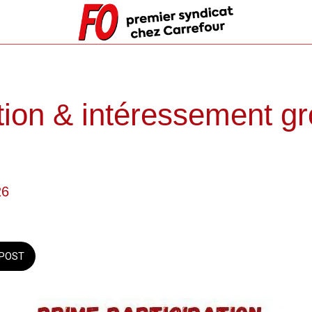
ation & intéressement g
26
POST