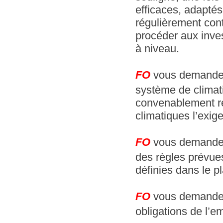
efficaces, adaptés
régulièrement cont
procéder aux inve
à niveau.
FO
vous demande 
système de climati
convenablement rég
climatiques l’exige
FO
vous demande ég
des règles prévues
définies dans le p
FO
vous demande e
obligations de l’e