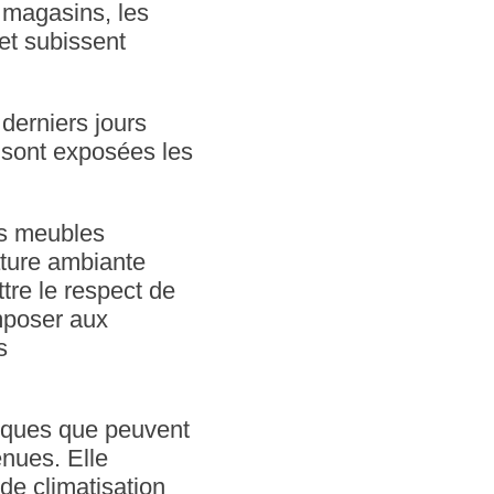
 magasins, les
 et subissent
 derniers jours
 sont exposées les
ns meubles
ature ambiante
tre le respect de
imposer aux
s
iques que peuvent
enues. Elle
de climatisation