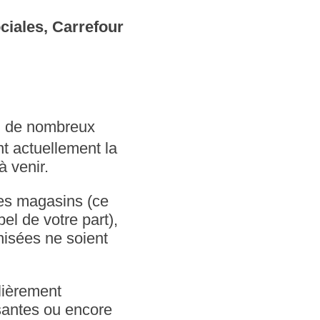
ciales, Carrefour
on de nombreux
t actuellement la
à venir.
des magasins (ce
el de votre part),
nisées ne soient
lièrement
isantes ou encore