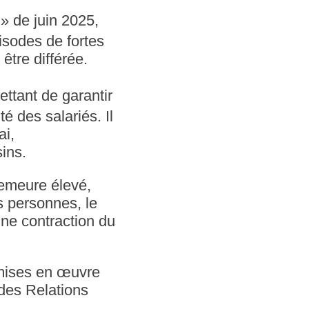
 » de juin 2025,
isodes de fortes
être différée.
ttant de garantir
é des salariés. Il
ai,
ins.
demeure élevé,
s personnes, le
une contraction du
 mises en œuvre
 des Relations