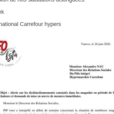
ek
national Carrefour hypers