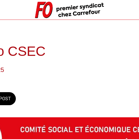
fo CSEC
25
POST