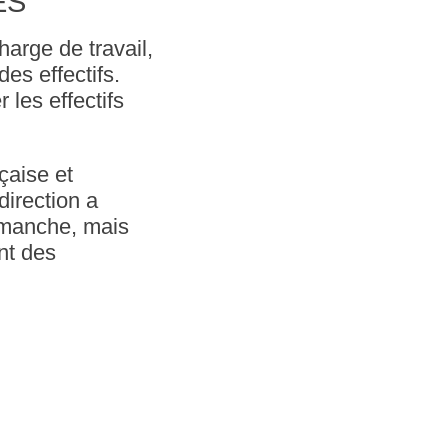
ES
arge de travail,
es effectifs.
 les effectifs
çaise et
direction a
dimanche, mais
nt des