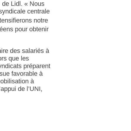
n de Lidl. « Nous
syndicale centrale
tensifierons notre
péens pour obtenir
re des salariés à
ors que les
yndicats préparent
ssue favorable à
obilisation à
’appui de l’UNI,