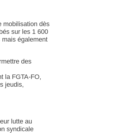
e mobilisation dès
bés sur les 1 600
s mais également
rmettre des
ont la FGTA-FO,
s jeudis,
leur lutte au
on syndicale