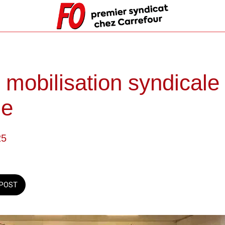
e mobilisation syndicale
ie
25
POST