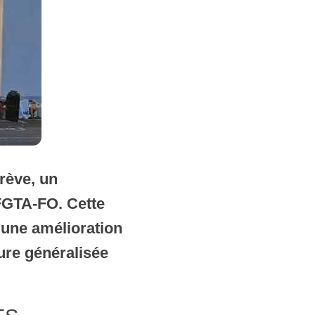
grève, un
 FGTA-FO. Cette
t une amélioration
ture généralisée