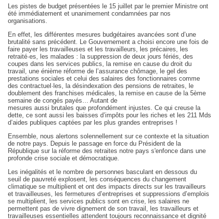
Les pistes de budget présentées le 15 juillet par le premier Ministre ont
été immédiatement et unanimement condamnées par nos
organisations.
En effet, les différentes mesures budgétaires avancées sont d’une
brutalité sans précédent. Le Gouvernement a choisi encore une fois de
faire payer les travailleuses et les travailleurs, les précaires, les
retraité·es, les malades : la suppression de deux jours fériés, des
coupes dans les services publics, la remise en cause du droit du
travail, une énième réforme de l’assurance chômage, le gel des
prestations sociales et celui des salaires des fonctionnaires comme
des contractuel·les, la désindexation des pensions de retraites, le
doublement des franchises médicales, la remise en cause de la 5ème
semaine de congés payés… Autant de
mesures aussi brutales que profondément injustes. Ce qui creuse la
dette, ce sont aussi les baisses d’impôts pour les riches et les 211 Mds
d’aides publiques captées par les plus grandes entreprises !
Ensemble, nous alertons solennellement sur ce contexte et la situation
de notre pays. Depuis le passage en force du Président de la
République sur la réforme des retraites notre pays s'enfonce dans une
profonde crise sociale et démocratique.
Les inégalités et le nombre de personnes basculant en dessous du
seuil de pauvreté explosent, les conséquences du changement
climatique se multiplient et ont des impacts directs sur les travailleurs
et travailleuses, les fermetures d’entreprises et suppressions d’emplois
se multiplient, les services publics sont en crise, les salaires ne
permettent pas de vivre dignement de son travail, les travailleurs et
travailleuses essentielles attendent toujours reconnaissance et dignité