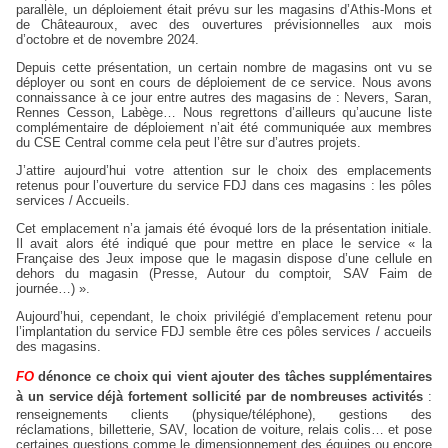
parallèle, un déploiement était prévu sur les magasins d’Athis-Mons et
de Châteauroux, avec des ouvertures prévisionnelles aux mois
d’octobre et de novembre 2024.
Depuis cette présentation, un certain nombre de magasins ont vu se
déployer ou sont en cours de déploiement de ce service. Nous avons
connaissance à ce jour entre autres des magasins de : Nevers, Saran,
Rennes Cesson, Labège… Nous regrettons d’ailleurs qu’aucune liste
complémentaire de déploiement n’ait été communiquée aux membres
du CSE Central comme cela peut l’être sur d’autres projets.
J’attire aujourd’hui votre attention sur le choix des emplacements
retenus pour l’ouverture du service FDJ dans ces magasins : les pôles
services / Accueils.
Cet emplacement n’a jamais été évoqué lors de la présentation initiale.
Il avait alors été indiqué que pour mettre en place le service « la
Française des Jeux impose que le magasin dispose d’une cellule en
dehors du magasin (Presse, Autour du comptoir, SAV Faim de
journée…) ».
Aujourd’hui, cependant, le choix privilégié d’emplacement retenu pour
l’implantation du service FDJ semble être ces pôles services / accueils
des magasins.
FO
dénonce ce choix qui vient ajouter des tâches supplémentaires
à un service déjà fortement sollicité par de nombreuses activités
:
renseignements clients (physique/téléphone), gestions des
réclamations, billetterie, SAV, location de voiture, relais colis… et pose
certaines questions comme le dimensionnement des équipes ou encore