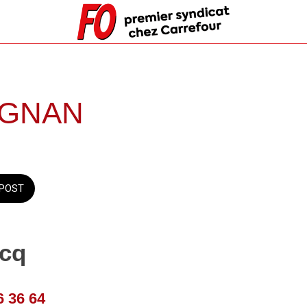
IGNAN
POST
icq
6 36 64