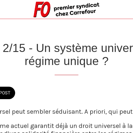
s 2/15 - Un système univer
régime unique ?
POST
sel peut sembler séduisant. A priori, qui peut
ème actuel garantit déjà un droit universel à la 