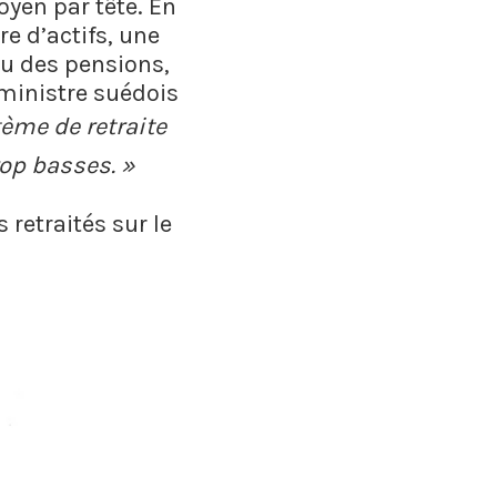
oyen par tête. En
e d’actifs, une
au des pensions,
 ministre suédois
ème de retraite
rop basses. »
 retraités sur le