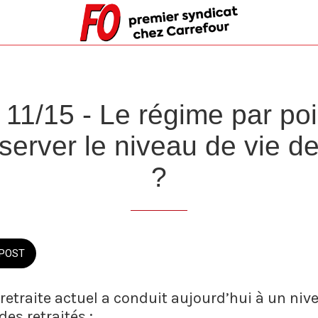
 11/15 - Le régime par poin
erver le niveau de vie de
?
POST
etraite actuel a conduit aujourd’hui à un niv
es retraités :